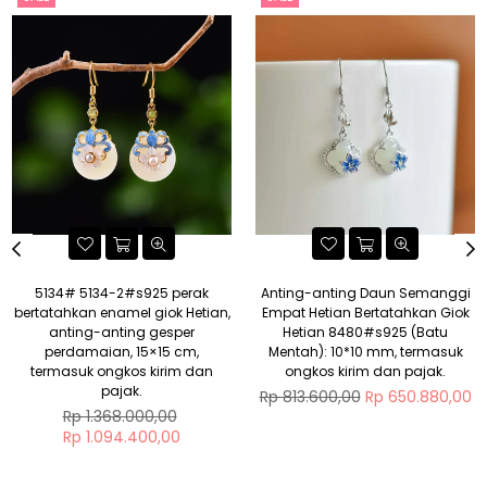
5134# 5134-2#s925 perak
Anting-anting Daun Semanggi
bertatahkan enamel giok Hetian,
Empat Hetian Bertatahkan Giok
anting-anting gesper
Hetian 8480#s925 (Batu
perdamaian, 15×15 cm,
Mentah): 10*10 mm, termasuk
termasuk ongkos kirim dan
ongkos kirim dan pajak.
pajak.
Regular
Rp 813.600,00
Rp 650.880,00
Regular
price
Rp 1.368.000,00
price
Rp 1.094.400,00