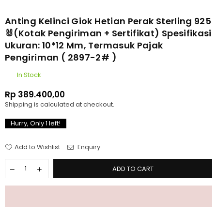
Anting Kelinci Giok Hetian Perak Sterling 925
🐰(kotak Pengiriman + Sertifikat) Spesifikasi
Ukuran: 10*12 Mm, Termasuk Pajak
Pengiriman ( 2897-2# )
In Stock
Rp 389.400,00
Regular
Shipping
is calculated at checkout.
price
Hurry, Only
1
left!
Add to Wishlist
Enquiry
ADD TO CART