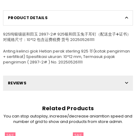
PRODUCT DETAILS
925纯银镶嵌和田玉 2897-2# 925银和田玉兔子耳钉（配送盒子➕证书）
对规格尺寸：10*12 包含运费税费 货号 202505261111
Anting kelinci giok Hetian perak sterling 925 🐰(kotak pengiriman
+ sertifikat) Spesifikasi ukuran: 10*12 mm, Termasuk pajak
pengiriman (
2897-2# )
No. 202505261111
REVIEWS
Related Products
You can stop autoplay, increase/decrease aniamtion speed and
number of grid to show and products from store admin.
SALE
SALE