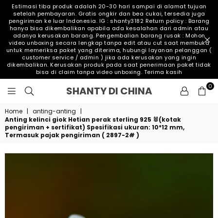
Estimasi tiba produk adalah 20-30 hari sampai di alamat tujuan
setelah pembayaran. Gratis ongkir dan bea cukai, tersedia juga
pengiriman ke luar Indonesia. IG : shanty3182 Return policy : Barang
hanya bisa dikembalikan apabila ada kesalahan dari admin atau
adanya kerusakan barang. Pengembalian barang rusak : Mohon
video unboxing secara lengkap tanpa edit atau cut saat membuka
untuk memeriksa paket yang diterima, hubungi layanan pelanggan (
customer service / admin ) jika ada kerusakan yang ingin
dikembalikan. Kerusakan produk pada saat penerimaan paket tidak
bisa di claim tanpa video unboxing. Terima kasih
0
SHANTY
SHANTY DI CHINA
DI
CHINA
Home
|
anting-anting
|
Anting kelinci giok Hetian perak sterling 925 🐰(kotak
pengiriman + sertifikat) Spesifikasi ukuran: 10*12 mm,
Termasuk pajak pengiriman ( 2897-2# )